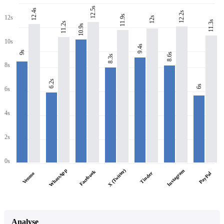
12.5s
12.4s
12.2s
11.9s
12s
12s
11.3s
11.2s
10.9s
10s
9.4s
9s
8.6s
8.3s
8s
6.2s
6s
6s
4s
2s
0s
WhatsApp
X (Twitter)
Instagram
Facebook
Tinder
PayPal
Venmo
Analyse