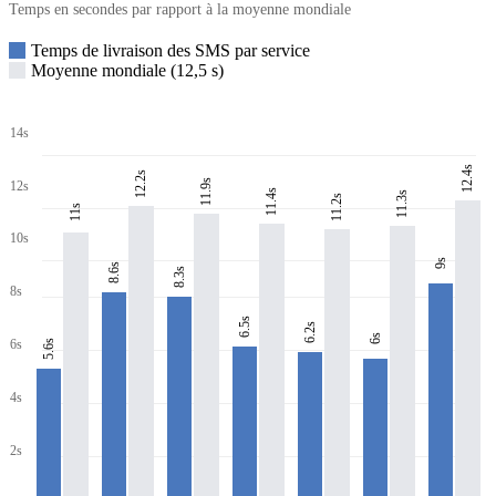
Temps en secondes par rapport à la moyenne mondiale
Temps de livraison des SMS par service
Moyenne mondiale (12,5 s)
14s
12.4s
12.2s
11.9s
12s
11.4s
11.3s
11.2s
11s
10s
9s
8.6s
8.3s
8s
6.5s
6.2s
6s
6s
5.6s
4s
2s