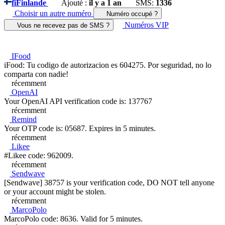
fi
Finlande
Ajouté :
il y a 1 an
SMS:
1336
Choisir un autre numéro
Numéro occupé ?
Numéros VIP
Vous ne recevez pas de SMS ?
IFood
iFood: Tu codigo de autorizacion es 604275. Por seguridad, no lo
comparta con nadie!
récemment
OpenAI
Your OpenAI API verification code is: 137767
récemment
Remind
Your OTP code is: 05687. Expires in 5 minutes.
récemment
Likee
#Likee code: 962009.
récemment
Sendwave
[Sendwave] 38757 is your verification code, DO NOT tell anyone
or your account might be stolen.
récemment
MarcoPolo
MarcoPolo code: 8636. Valid for 5 minutes.