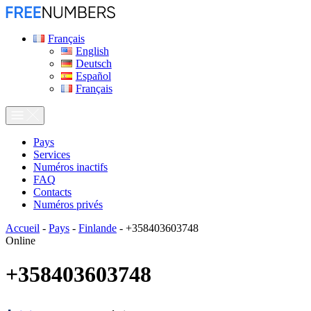
Français
English
Deutsch
Español
Français
Pays
Services
Numéros inactifs
FAQ
Contacts
Numéros privés
Accueil
-
Pays
-
Finlande
-
+358403603748
Online
+358403603748