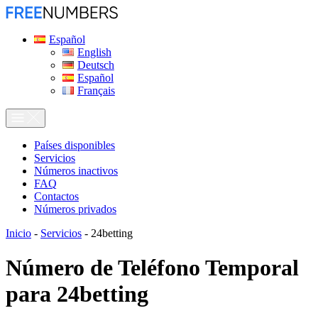
Español
English
Deutsch
Español
Français
Países disponibles
Servicios
Números inactivos
FAQ
Contactos
Números privados
Inicio
-
Servicios
-
24betting
Número de Teléfono Temporal
para
24betting