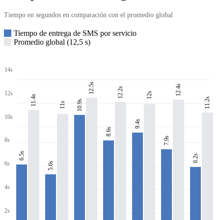
Tiempo en segundos en comparación con el promedio global
Tiempo de entrega de SMS por servicio
Promedio global (12,5 s)
14s
12.5s
12.4s
12.2s
12s
12s
11.4s
11.2s
10.9s
11s
10s
9.4s
8.6s
7.9s
8s
6.5s
6.2s
6s
5.6s
4s
2s