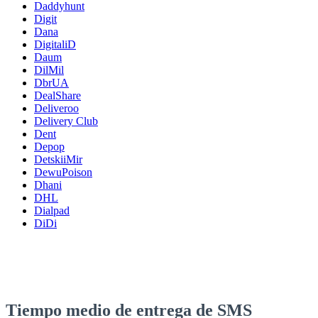
Daddyhunt
Digit
Dana
DigitaliD
Daum
DilMil
DbrUA
DealShare
Deliveroo
Delivery Club
Dent
Depop
DetskiiMir
DewuPoison
Dhani
DHL
Dialpad
DiDi
Tiempo medio de entrega de SMS