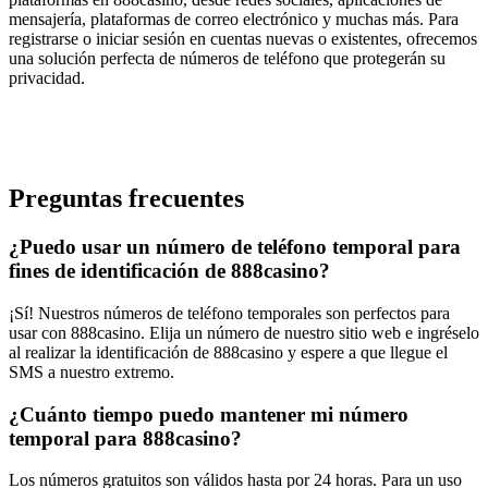
mensajería, plataformas de correo electrónico y muchas más. Para
registrarse o iniciar sesión en cuentas nuevas o existentes, ofrecemos
una solución perfecta de números de teléfono que protegerán su
privacidad.
Preguntas frecuentes
¿Puedo usar un número de teléfono temporal para
fines de identificación de 888casino?
¡Sí! Nuestros números de teléfono temporales son perfectos para
usar con 888casino. Elija un número de nuestro sitio web e ingréselo
al realizar la identificación de 888casino y espere a que llegue el
SMS a nuestro extremo.
¿Cuánto tiempo puedo mantener mi número
temporal para 888casino?
Los números gratuitos son válidos hasta por 24 horas. Para un uso