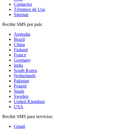
Contactos
Términos de Uso
Sitemap
Recibir SMS por país:
Australia
Brazil
China
Finland
France
Germany
India
South Korea
Netherlands
Pakistan
Poland
Spain
Sweden
United Kingdom
USA
Recibir SMS para servicios:
Gmail