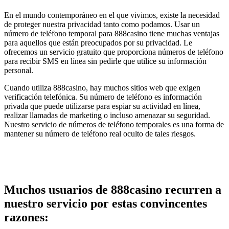
En el mundo contemporáneo en el que vivimos, existe la necesidad
de proteger nuestra privacidad tanto como podamos. Usar un
número de teléfono temporal para 888casino tiene muchas ventajas
para aquellos que están preocupados por su privacidad. Le
ofrecemos un servicio gratuito que proporciona números de teléfono
para recibir SMS en línea sin pedirle que utilice su información
personal.
Cuando utiliza 888casino, hay muchos sitios web que exigen
verificación telefónica. Su número de teléfono es información
privada que puede utilizarse para espiar su actividad en línea,
realizar llamadas de marketing o incluso amenazar su seguridad.
Nuestro servicio de números de teléfono temporales es una forma de
mantener su número de teléfono real oculto de tales riesgos.
Muchos usuarios de 888casino recurren a
nuestro servicio por estas convincentes
razones: