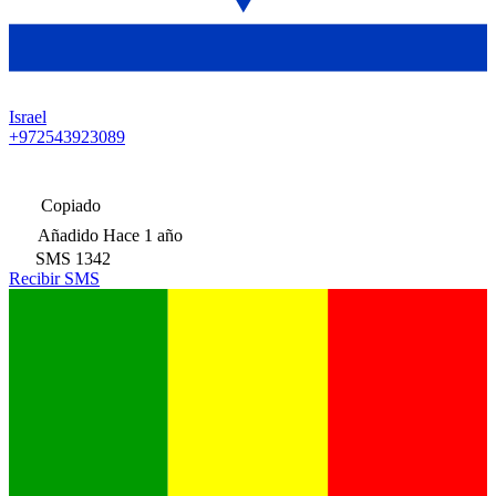
Israel
+972543923089
Copiado
Añadido
Hace 1 año
SMS
1342
Recibir SMS