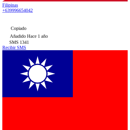
Filipinas
+639996654042
Copiado
Añadido
Hace 1 año
SMS
1341
Recibir SMS