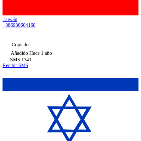
Taiwán
+886930604168
Copiado
Añadido
Hace 1 año
SMS
1341
Recibir SMS