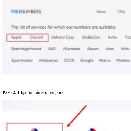
Paso 2:
Elija un número temporal