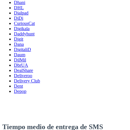
Dhani
DHL
Dialpad
DiDi
CuriousCat
Digikala
Daddyhunt
Digit
Dana
DigitaliD
Daum
DilMil
DbrUA
DealShare
Deliveroo
Delivery Club
Dent
Depop
Tiempo medio de entrega de SMS