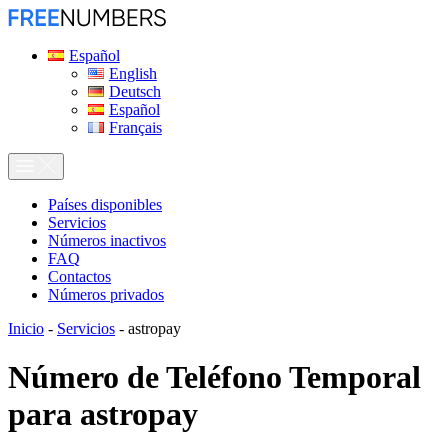
Español
English
Deutsch
Español
Français
Países disponibles
Servicios
Números inactivos
FAQ
Contactos
Números privados
Inicio
-
Servicios
-
astropay
Número de Teléfono Temporal
para
astropay