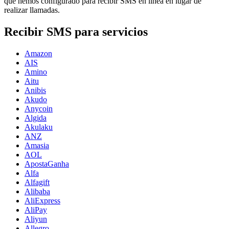
que hemos configurado para recibir SMS en línea en lugar de
realizar llamadas.
Recibir SMS para servicios
Amazon
AIS
Amino
Aitu
Anibis
Akudo
Anycoin
Algida
Akulaku
ANZ
Amasia
AOL
ApostaGanha
Alfa
Alfagift
Alibaba
AliExpress
AliPay
Aliyun
Allegro