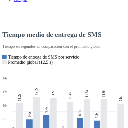
Tiempo medio de entrega de SMS
Tiempo en segundos en comparación con el promedio global
Tiempo de entrega de SMS por servicio
Promedio global (12,5 s)
14s
12.2s
11.9s
11.8s
12s
12s
11.4s
11.2s
11s
10s
9.4s
8.9s
8.6s
8.3s
8s