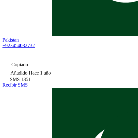
Pakistan
+923454032732
Copiado
Añadido
Hace 1 año
SMS
1351
Recibir SMS