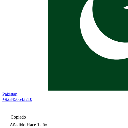
Pakistan
+923456543210
Copiado
Añadido
Hace 1 año