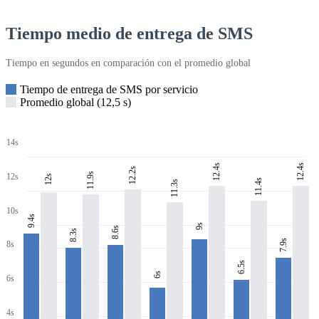
Tiempo medio de entrega de SMS
Tiempo en segundos en comparación con el promedio global
Tiempo de entrega de SMS por servicio
Promedio global (12,5 s)
14s
12.4s
12.4s
12.2s
11.9s
12s
12s
11.4s
11.3s
10s
9.4s
9s
8.6s
8.3s
7.9s
8s
6.5s
6s
6s
4s