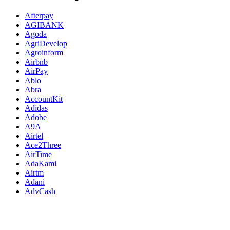
Afterpay
AGIBANK
Agoda
AgriDevelop
Agroinform
Airbnb
AirPay
Ablo
Abra
AccountKit
Adidas
Adobe
A9A
Airtel
Ace2Three
AirTime
AdaKami
Airtm
Adani
AdvCash