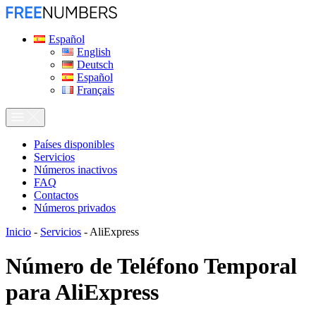
Español
English
Deutsch
Español
Français
Países disponibles
Servicios
Números inactivos
FAQ
Contactos
Números privados
Inicio
-
Servicios
-
AliExpress
Número de Teléfono Temporal
para
AliExpress