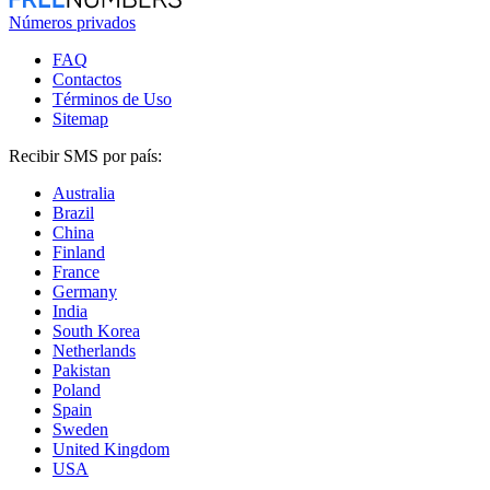
Números privados
FAQ
Contactos
Términos de Uso
Sitemap
Recibir SMS por país:
Australia
Brazil
China
Finland
France
Germany
India
South Korea
Netherlands
Pakistan
Poland
Spain
Sweden
United Kingdom
USA