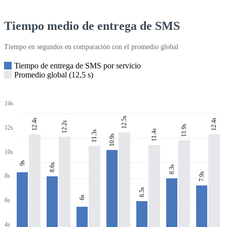
Tiempo medio de entrega de SMS
Tiempo en segundos en comparación con el promedio global
Tiempo de entrega de SMS por servicio
Promedio global (12,5 s)
14s
12.5s
12.4s
12.4s
12.2s
11.9s
12s
11.4s
11.3s
10.9s
10s
9s
8.6s
8.3s
7.9s
8s
6.5s
6s
6s
4s