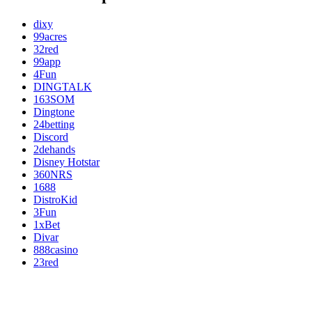
dixy
99acres
32red
99app
4Fun
DINGTALK
163SOM
Dingtone
24betting
Discord
2dehands
Disney Hotstar
360NRS
1688
DistroKid
3Fun
1xBet
Divar
888casino
23red