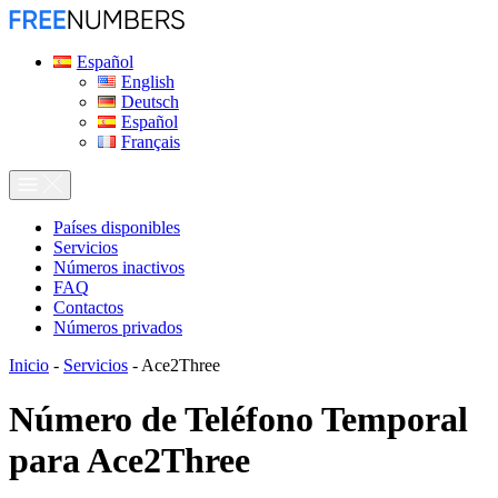
Español
English
Deutsch
Español
Français
Países disponibles
Servicios
Números inactivos
FAQ
Contactos
Números privados
Inicio
-
Servicios
-
Ace2Three
Número de Teléfono Temporal
para
Ace2Three