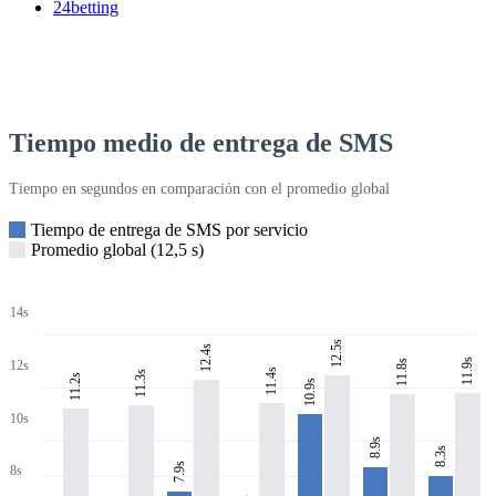
24betting
Tiempo medio de entrega de SMS
Tiempo en segundos en comparación con el promedio global
Tiempo de entrega de SMS por servicio
Promedio global (12,5 s)
14s
12.5s
12.4s
11.9s
11.8s
12s
11.4s
11.3s
11.2s
10.9s
10s
8.9s
8.3s
7.9s
8s