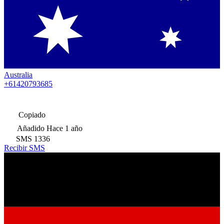
Australia
+61420793685
Copiado
Añadido
Hace 1 año
SMS
1336
Recibir SMS