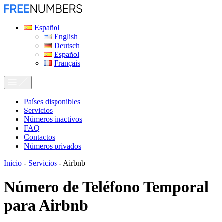
Español
English
Deutsch
Español
Français
Países disponibles
Servicios
Números inactivos
FAQ
Contactos
Números privados
Inicio
-
Servicios
-
Airbnb
Número de Teléfono Temporal
para
Airbnb