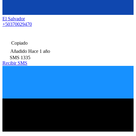
El Salvador
+50370029470
Copiado
Añadido
Hace 1 año
SMS
1335
Recibir SMS