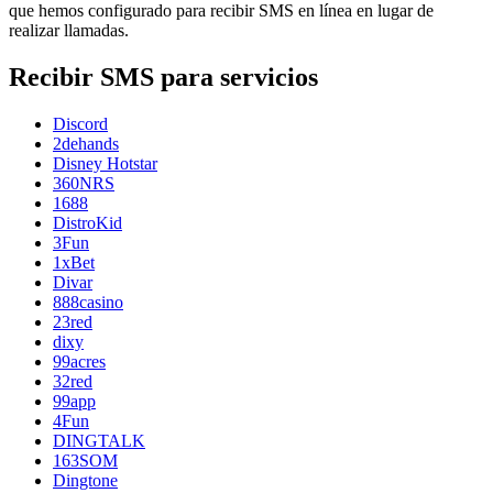
que hemos configurado para recibir SMS en línea en lugar de
realizar llamadas.
Recibir SMS para servicios
Discord
2dehands
Disney Hotstar
360NRS
1688
DistroKid
3Fun
1xBet
Divar
888casino
23red
dixy
99acres
32red
99app
4Fun
DINGTALK
163SOM
Dingtone