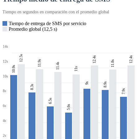
Tiempo en segundos en comparación con el promedio global
Tiempo de entrega de SMS por servicio
Promedio global (12,5 s)
14s
12.5s
12.4s
12.4s
11.9s
11.8s
12s
11.4s
10.9s
11s
10s
8.9s
9s
8.3s
7.9s
8s
6.5s
6s
5.6s
4s
2s