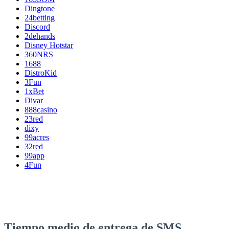
Dingtone
24betting
Discord
2dehands
Disney Hotstar
360NRS
1688
DistroKid
3Fun
1xBet
Divar
888casino
23red
dixy
99acres
32red
99app
4Fun
Tiempo medio de entrega de SMS