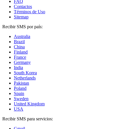
FAQ
Contactos
Términos de Uso
Sitemap
Recibir SMS por país:
Australia
Brazil
China
Finland
France
Germany
India
South Korea
Netherlands
Pakistan
Poland
Spain
Sweden
United Kingdom
USA
Recibir SMS para servicios:
Gmail