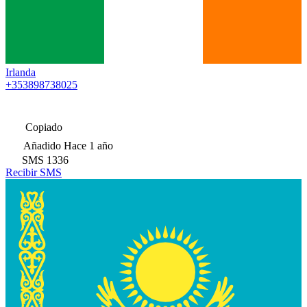
Irlanda
+353898738025
Copiado
Añadido
Hace 1 año
SMS
1336
Recibir SMS