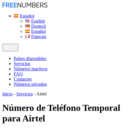
Español
English
Deutsch
Español
Français
Países disponibles
Servicios
Números inactivos
FAQ
Contactos
Números privados
Inicio
-
Servicios
-
Airtel
Número de Teléfono Temporal
para
Airtel