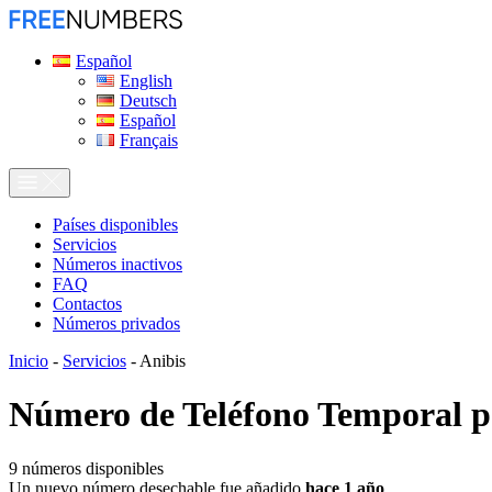
Español
English
Deutsch
Español
Français
Países disponibles
Servicios
Números inactivos
FAQ
Contactos
Números privados
Inicio
-
Servicios
-
Anibis
Número de Teléfono Temporal 
9
números disponibles
Un nuevo número desechable fue añadido
hace 1 año
.