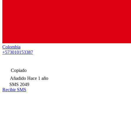
Colombia
+573010153387
Copiado
Añadido
Hace 1 año
SMS
2049
Recibir SMS