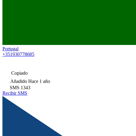
Portugal
+351930778685
Copiado
Añadido
Hace 1 año
SMS
1343
Recibir SMS