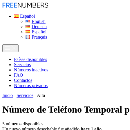
Español
English
Deutsch
Español
Français
Países disponibles
Servicios
Números inactivos
FAQ
Contactos
Números privados
Inicio
-
Servicios
-
Alfa
Número de Teléfono Temporal 
5
números disponibles
Un nuevo número desechable fue añadido
hace 1 año
.