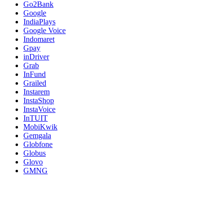
Go2Bank
Google
IndiaPlays
Google Voice
Indomaret
Gpay
inDriver
Grab
InFund
Grailed
Instarem
InstaShop
InstaVoice
InTUIT
MobiKwik
Gemgala
Globfone
Globus
Glovo
GMNG