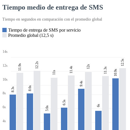
Tiempo medio de entrega de SMS
Tiempo en segundos en comparación con el promedio global
Tiempo de entrega de SMS por servicio
Promedio global (12,5 s)
14s
12.5s
12.2s
11.9s
12s
12s
11.4s
11.3s
10.9s
11s
10s
9.4s
8.6s
8.3s
8s
6.5s
6s
6s
5.6s
4s