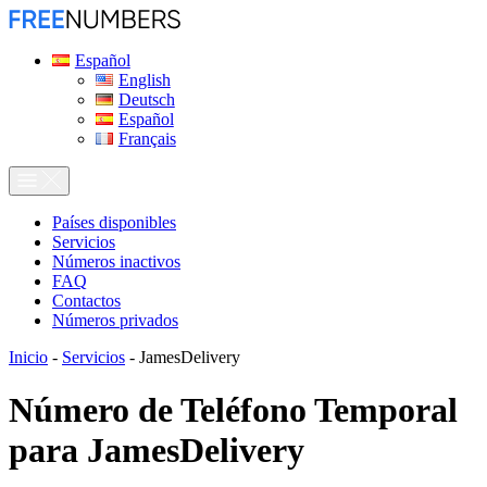
Español
English
Deutsch
Español
Français
Países disponibles
Servicios
Números inactivos
FAQ
Contactos
Números privados
Inicio
-
Servicios
-
JamesDelivery
Número de Teléfono Temporal
para
JamesDelivery