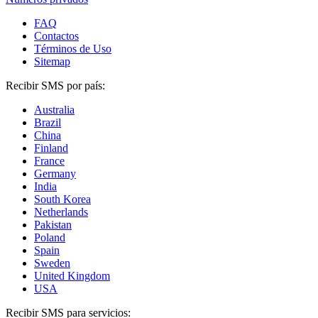
FAQ
Contactos
Términos de Uso
Sitemap
Recibir SMS por país:
Australia
Brazil
China
Finland
France
Germany
India
South Korea
Netherlands
Pakistan
Poland
Spain
Sweden
United Kingdom
USA
Recibir SMS para servicios: